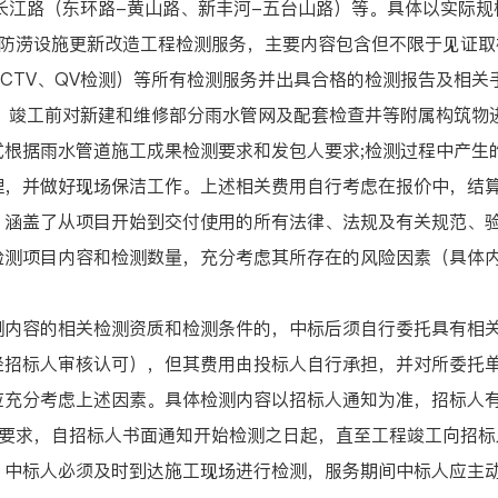
长江路（东环路-黄山路、新丰河-五台山路）等。具体以实际
涝设施更新改造工程检测服务，主要内容包含但不限于见证取
CTV、QV检测）等所有检测服务并出具合格的检测报告及相关
：竣工前对新建和维修部分雨水管网及配套检查井等附属构筑物
式根据雨水管道施工成果检测要求和发包人要求;检测过程中产生
理，并做好现场保洁工作。上述相关费用自行考虑在报价中，结
盖了从项目开始到交付使用的所有法律、法规及有关规范、验
检测项目内容和检测数量，充分考虑其所存在的风险因素（具体
容的相关检测资质和检测条件的，中标后须自行委托具有相关
经招标人审核认可），但其费用由投标人自行承担，并对所委托
应充分考虑上述因素。具体检测内容以招标人通知为准，招标人
求，自招标人书面通知开始检测之日起，直至工程竣工向招标
，中标人必须及时到达施工现场进行检测，服务期间中标人应主