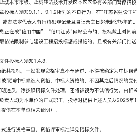
城本市市级、盐城经济技术开发区本区区级有关部门暂停招投
人须知9.1.1、9.1.2所列的不良行为，在“江苏省建设工
或者法定代表人有行贿犯罪记录且自记录之日起未超过5年的。
正在被“信用中国”、“信用江苏”网站公布的，投标截止时间前
法限制参与建设工程招投标惩戒措施的，且被有关部门推送在“
投标人须知1.4.3。
其投标，一经发现资格审查不予通过，不得被确定为中标候选
者被取消中标候选人资格、中标人资格的，不因其之后情况的变
违反，除按照招标文件处理，还将被视为不诚信行为，由相关
人均为本单位的正式职工，投标时提供上述人员从2025年1
员提供在本单位相关证明）。
式进行资格审查，资格评审标准详见招标文件。