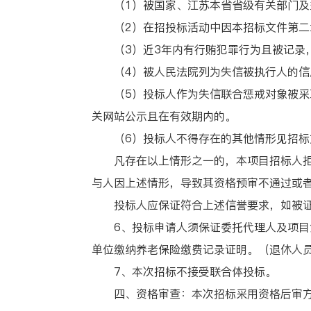
（1）被国家、江苏本省省级有关部门及盐
（2）在招投标活动中因本招标文件第二章投标
（3）近3年内有行贿犯罪行为且被记录，
（4）被人民法院列为失信被执行人的信息
（5）投标人作为失信联合惩戒对象被采取依
关网站公示且在有效期内的。
（6）投标人不得存在的其他情形见招标文件
凡存在以上情形之一的，本项目招标人拒绝
与人因上述情形，导致其资格预审不通过或
投标人应保证符合上述信誉要求，如被证明
6、投标申请人须保证委托代理人及项目负责
单位缴纳养老保险缴费记录证明。（退休人
7、本次招标不接受联合体投标。
四、资格审查：本次招标采用资格后审方