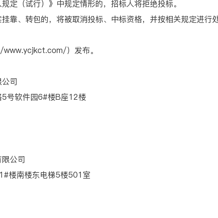
规定（试行）》中规定情形的，招标人将拒绝投标。
靠、转包的，将被取消投标、中标资格，并按相关规定进行处
.ycjkct.com/）发布。
限公司
号软件园6#楼B座12楼
限公司
楼南楼东电梯5楼501室