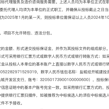
招标代理服务及造价咨询服务需要。上述人员均为本单位正式在
托代理人均须为本单位的正式职工，并确保从投标截止之日当月
2025年1月的某一天，则投标单位需保证以上人员2024年1
，项目不允许转包、违法分包。
的金额、形式递交投标保证金，并作为其投标文件的组成部分
可采用银行汇票方式或数字人民币方式或银行转账方式；如采
证金从投标人本单位的基本账户上直接以数字人民币方式或银行
052282971529319，数字人民币钱包名称：盐城经开城
开发区支行，账号：32050173900100000600），投
户信息证明中的基本户账号完全一致。如采用银行汇票方式的，
中提供银行汇票扫描件，如被推荐为中标候选人的须在中标候选
文件不予接收。