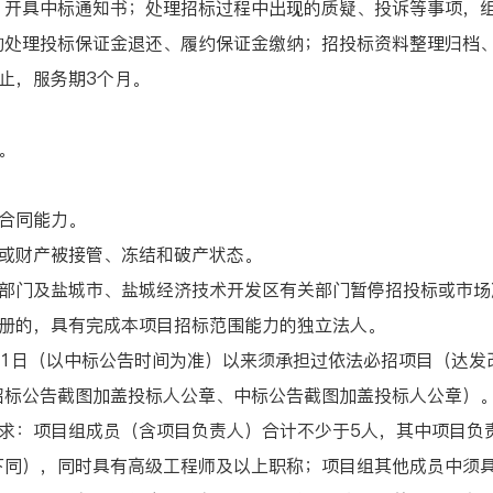
、开具中标通知书；处理招标过程中出现的质疑、投诉等事项，
助处理投标保证金退还、履约保证金缴纳；招投标资料整理归档
月止，服务期3个月。
。
合同能力。
或财产被接管、冻结和破产状态。
门及盐城市、盐城经济技术开发区有关部门暂停招投标或市场
册的，具有完成本项目招标范围能力的独立法人。
1日（以中标公告时间为准）以来须承担过依法必招项目（达发
招标公告截图加盖投标人公章、中标公告截图加盖投标人公章）
：项目组成员（含项目负责人）合计不少于5人，其中项目负
下同），同时具有高级工程师及以上职称；项目组其他成员中须